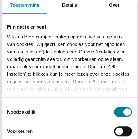
klantinformatie in ChatGPT.
Toestemming
Details
Over
Liesbeth Dohmen geeft de training
Creatief
schrijven met AI voor Communicatieprofessionals
.
Fijn dat je er bent!
Wij en derde partijen, maken op onze website gebruik
van cookies. Wij gebruiken cookies voor het bijhouden
Dit blog is eerder gepubliceerd op de website van
van statistieken (de cookies van Google Analytics zijn
Superscript
.
volledig geanonimiseerd), om voorkeuren op te slaan,
maar ook voor marketingdoeleinden. Door op 'Zelf
instellen' te klikken kun je meer lezen over onze cookies
en je voorkeuren aanpassen. Door op 'Accepteren en
doorgaan' te klikken, ga je akkoord met het gebruik van
alle cookies zoals omschreven in ons cookie verklaring
(zie tabblad 'over').
T
Noodzakelijk
o
e
s
Voorkeuren
t