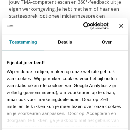
jouw TMA-competentiescan en 360°-feedback uit je
eigen werkomgeving. Je hebt met hem of haar een
startgesprek, optioneel midtermgesprek en
afrondingsgesprek.
Datum:
1 oktober 2026
Toestemming
Details
Over
Locatie:
Utrecht
Opmerking:
Fijn dat je er bent!
Wij en derde partijen, maken op onze website gebruik
Direct inschrijven
van cookies. Wij gebruiken cookies voor het bijhouden
Datum:
7 oktober 2027
van statistieken (de cookies van Google Analytics zijn
volledig geanonimiseerd), om voorkeuren op te slaan,
Locatie:
Utrecht
maar ook voor marketingdoeleinden. Door op 'Zelf
Opmerking:
instellen' te klikken kun je meer lezen over onze cookies
en je voorkeuren aanpassen. Door op 'Accepteren en
Direct inschrijven
doorgaan' te klikken, ga je akkoord met het gebruik van
alle cookies zoals omschreven in ons cookie verklaring