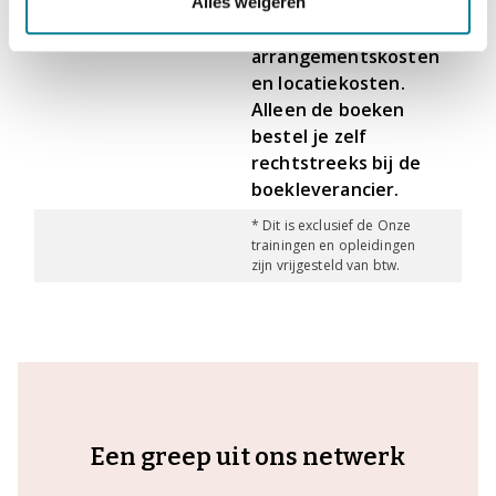
inbegrepen inclusief
Alles weigeren
i
Kosten
beoordeling,
e
arrangementskosten
en locatiekosten.
Alleen de boeken
bestel je zelf
rechtstreeks bij de
boekleverancier.
* Dit is exclusief de Onze
trainingen en opleidingen
zijn vrijgesteld van btw.
Een greep uit ons netwerk