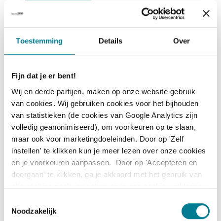
Datum:
19 november 2026
Trainer:
Niels Lange
Toestemming
Details
Over
Locatie:
Amsterdam
Opmerking:
Fijn dat je er bent!
Direct inschrijven
Wij en derde partijen, maken op onze website gebruik
van cookies. Wij gebruiken cookies voor het bijhouden
Datum:
18 maart 2027
van statistieken (de cookies van Google Analytics zijn
Trainer:
Niels Lange
volledig geanonimiseerd), om voorkeuren op te slaan,
maar ook voor marketingdoeleinden. Door op 'Zelf
Locatie:
Utrecht
instellen' te klikken kun je meer lezen over onze cookies
Opmerking:
en je voorkeuren aanpassen. Door op 'Accepteren en
doorgaan' te klikken, ga je akkoord met het gebruik van
Direct inschrijven
alle cookies zoals omschreven in ons cookie verklaring
(zie tabblad 'over').
T
Datum:
15 juni 2027
Noodzakelijk
o