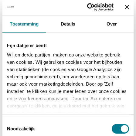
Datum:
29 september 2026
Toestemming
Details
Over
Trainer:
Lisa Holdijk
Locatie:
Utrecht
Fijn dat je er bent!
Opmerking:
Wij en derde partijen, maken op onze website gebruik
van cookies. Wij gebruiken cookies voor het bijhouden
Direct inschrijven
van statistieken (de cookies van Google Analytics zijn
Datum:
15 december 2026
volledig geanonimiseerd), om voorkeuren op te slaan,
maar ook voor marketingdoeleinden. Door op 'Zelf
Trainer:
Lisa Holdijk
instellen' te klikken kun je meer lezen over onze cookies
Locatie:
Utrecht
en je voorkeuren aanpassen. Door op 'Accepteren en
doorgaan' te klikken, ga je akkoord met het gebruik van
Opmerking:
alle cookies zoals omschreven in ons cookie verklaring
(zie tabblad 'over').
T
Direct inschrijven
Noodzakelijk
o
Datum:
7 april 2027