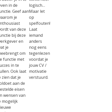
even in de
logisch…
unctie. Geef aan
Maar let
aarom je
op
nthousiast
spelfouten!
ordt van deze
Laat
unctie bij deze
iemand
erkgever en
anders
at je
nog eens
eebrengt om
tegenlezen
e functie met
voordat je
ucces in te
jouw CV /
ullen. Ook laat
motivatie
e zien dat je
verstuurd.
oldoet aan de
estelde eisen
n wensen van
e mogelijk
ieuwe