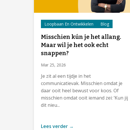
i
e
Loopbaan En Ontwikkelen
Blog
Misschien kún je het allang.
Maar wil je het ook echt
snappen?
Mar 25, 2026
Je zit al een tijdje in het
communicatievak. Misschien omdat je
daar ooit heel bewust voor koos. Of
misschien omdat ooit iemand zei: ‘Kun jij
dit nieu...
Lees verder →