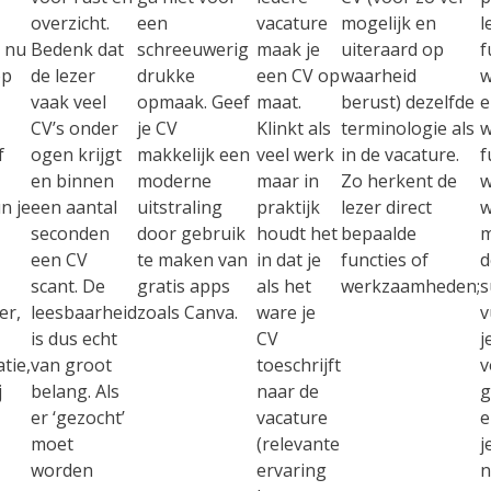
overzicht
.
een
vacature
mogelijk en
l
 nu
Bedenk dat
schreeuwerig
maak je
uiteraard op
f
op
de lezer
drukke
een CV op
waarheid
w
vaak veel
opmaak
. Geef
maat.
berust) dezelfde
e
CV’s onder
je CV
Klinkt als
terminologie als
w
f
ogen krijgt
makkelijk een
veel werk
in de vacature.
f
en binnen
moderne
maar in
Zo herkent de
w
n je
een aantal
uitstraling
praktijk
lezer direct
w
seconden
door gebruik
houdt het
bepaalde
m
een CV
te maken van
in dat je
functies of
d
scant. De
gratis apps
als het
werkzaamheden;
s
er,
leesbaarheid
zoals Canva.
ware je
v
is dus echt
CV
j
tie,
van groot
toeschrijft
v
j
belang. Als
naar de
g
er ‘gezocht’
vacature
e
moet
(relevante
j
worden
ervaring
n