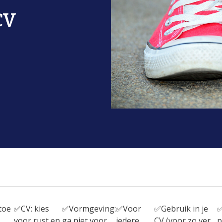
CV
 toe
✅CV: kies
✅Vormgeving:
✅Voor
✅Gebruik in je
✅
voor
rust en
ga
niet voor
iedere
CV (voor zo ver
p