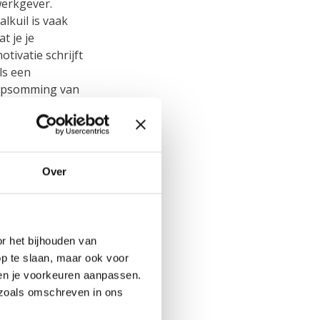
erkgever.
alkuil is vaak
at je je
otivatie schrijft
ls een
psomming van
at je aan
rvaring hebt.
aar daar is het
V voor;
Over
r het bijhouden van
op te slaan, maar ook voor
s en je voorkeuren aanpassen.
s zoals omschreven in ons