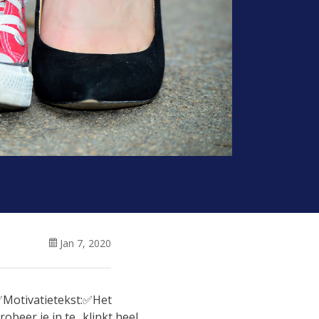
Jan 7, 2020
Motivatietekst:
✅Het
robeer je in te
klinkt heel