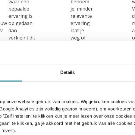
waar een
benoem
w
bepaalde
je, minder
V
ervaring is
relevante
d
ouw
op gedaan
ervaring
m
s!
dan
laat je
a
verkleint dit
weg of
o
de kans om
beschrijf
w
op de juiste
je
e
‘stapel’
beknopt);
M
terecht te
C
Details
komen;
 op onze website gebruik van cookies. Wij gebruiken cookies voo
 Google Analytics zijn volledig geanonimiseerd), om voorkeuren 
Nadia Nieuwenhuijs
 'Zelf instellen' te klikken kun je meer lezen over onze cookie
aan' te klikken, ga je akkoord met het gebruik van alle cookie
 'over').