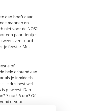
ren dan hoeft daar
dende mannen en
och niet voor de NOS?
oor een paar tientjes
jn tweets verstuurd
r je feestje. Met
eestje of
 de hele ochtend aan
r als je inmiddels
is je dus best wel
s is geweest. Dan
an? 7 uur? 6 uur? Of
avond ervoor.
an jouw bericht ook