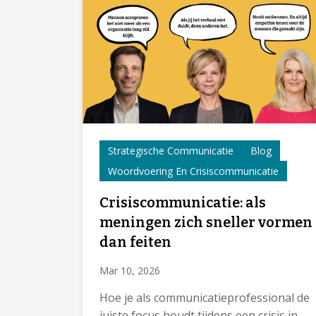
Strategische Communicatie
Blog
Woordvoering En Crisiscommunicatie
Crisiscommunicatie: als
meningen zich sneller vormen
dan feiten
Mar 10, 2026
Hoe je als communicatieprofessional de
juiste focus houdt tijdens een crisis in