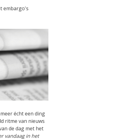
ht embargo's
 meer écht een ding
ld ritme van nieuws
 van de dag met het
er vandaag in het