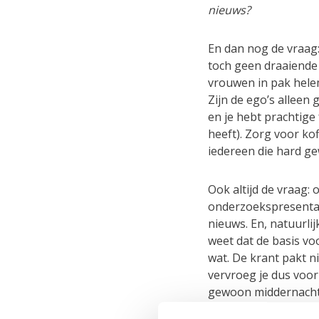
nieuws?
En dan nog de vraag:
toch geen draaiende
vrouwen in pak helem
Zijn de ego’s alleen 
en je hebt prachtige 
heeft). Zorg voor kof
iedereen die hard ge
Ook altijd de vraag: o
onderzoekspresentati
nieuws. En, natuurli
weet dat de basis vo
wat. De krant pakt n
vervroeg je dus voor
gewoon middernacht? 
Rondom middernacht 