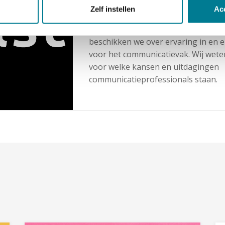
liefde voor goede communicatie. Me
Zelf instellen
Ac
vaste medewerkers en ons netwerk 
docenten, trainers, beoordelaars e
beschikken we over ervaring in en
voor het communicatievak. Wij wete
voor welke kansen en uitdagingen
communicatieprofessionals staan.