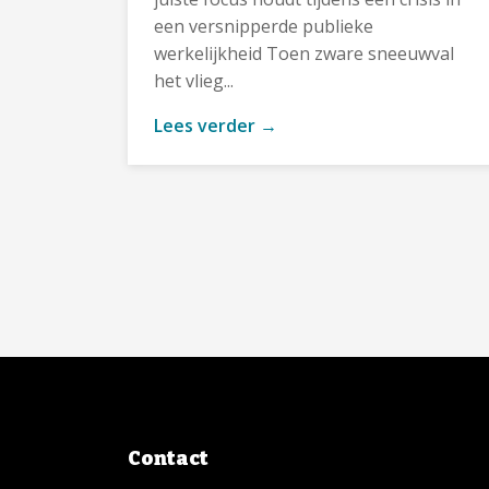
een versnipperde publieke
werkelijkheid Toen zware sneeuwval
het vlieg...
Lees verder →
Contact