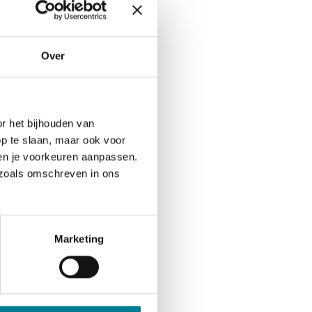
t
Over
ten gaan. Plan het
t embargo op de
 grootste artikelen
m te mogen publiceren
r het bijhouden van
op inhoud en niet op
op te slaan, maar ook voor
s en je voorkeuren aanpassen.
s zoals omschreven in ons
Marketing
 altijd in handen
kennis over én