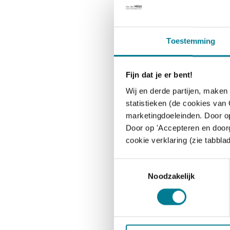
al in meegenomen w
Eigenlijk is mijn co
Toestemming
onderzoeksrapport, fe
feestje wanneer het
opening van de dag.
Fijn dat je er bent!
en het langste plezi
Wij en derde partijen, maken
vanaf die ochtend. S
statistieken (de cookies van
momentum. Want uite
marketingdoeleinden. Door op
Door op 'Accepteren en doorg
cookie verklaring (zie tabblad
T
Noodzakelijk
o
e
s
t
e