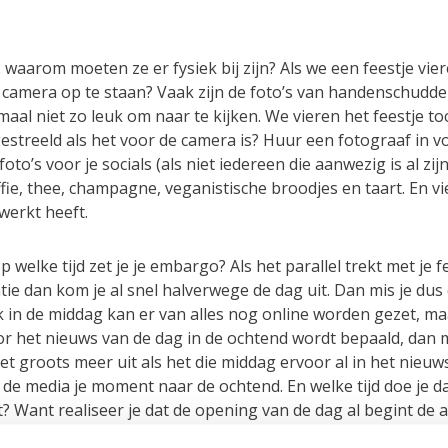
 waarom moeten ze er fysiek bij zijn? Als we een feestje vie
 camera op te staan? Vaak zijn de foto’s van handenschud
aal niet zo leuk om naar te kijken. We vieren het feestje t
gestreeld als het voor de camera is? Huur een fotograaf in v
foto’s voor je socials (als niet iedereen die aanwezig is al zi
fie, thee, champagne, veganistische broodjes en taart. En vie
werkt heeft.
p welke tijd zet je je embargo? Als het parallel trekt met je f
e dan kom je al snel halverwege de dag uit. Dan mis je dus
jk in de middag kan er van alles nog online worden gezet, maa
or het nieuws van de dag in de ochtend wordt bepaald, dan m
iet groots meer uit als het die middag ervoor al in het nieuw
 de media je moment naar de ochtend. En welke tijd doe je d
Want realiseer je dat de opening van de dag al begint de 
gaan media vooruitkijken naar de dag van morgen. Daar k