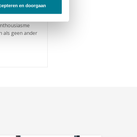
t ons team van
cepteren en doorgaan
van adviseurs,
n coaches
 enthousiasme
n als geen ander