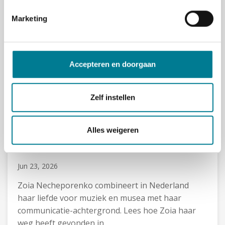
i
Marketing
n
g
s
s
Accepteren en doorgaan
e
l
e
Zelf instellen
c
Interview
Loopbaan En Ontwikkelen
t
Museummensen spreken overal
Alles weigeren
i
dezelfde museumtaal
e
Jun 23, 2026
Zoia Necheporenko combineert in Nederland
haar liefde voor muziek en musea met haar
communicatie-achtergrond. Lees hoe Zoia haar
weg heeft gevonden in...