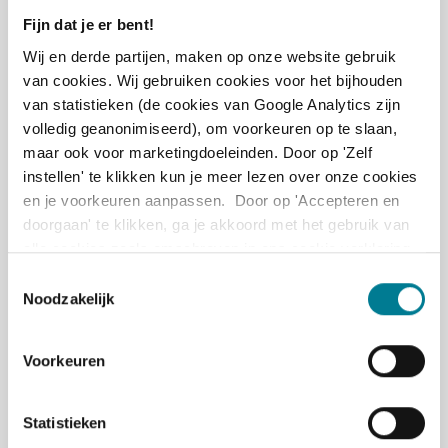
Fijn dat je er bent!
Wij en derde partijen, maken op onze website gebruik
van cookies. Wij gebruiken cookies voor het bijhouden
van statistieken (de cookies van Google Analytics zijn
Loopbaan En Ontwikkelen
Podcast
volledig geanonimiseerd), om voorkeuren op te slaan,
maar ook voor marketingdoeleinden. Door op 'Zelf
Ment Kuiper: Digitale trends in het
instellen' te klikken kun je meer lezen over onze cookies
communicatievak
en je voorkeuren aanpassen. Door op 'Accepteren en
doorgaan' te klikken, ga je akkoord met het gebruik van
Jan 13, 2022
alle cookies zoals omschreven in ons cookie verklaring
(zie tabblad 'over').
Podcast: Ment Kuiper van Hyperpersonalisatie tot
T
Noodzakelijk
Inclusieve organisaties...De digitale trends voor
o
het communicatievak in 2022. Welke digitale
e
s
trends ...
Voorkeuren
t
Lees verder →
e
m
Statistieken
m