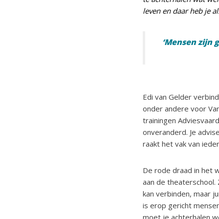
leven en daar heb je a
‘Mensen zijn 
Edi van Gelder verbind
onder andere voor Van 
trainingen Adviesvaar
onveranderd. Je advis
raakt het vak van iede
De rode draad in het w
aan de theaterschool.
kan verbinden, maar jui
is erop gericht mensen 
moet je achterhalen we