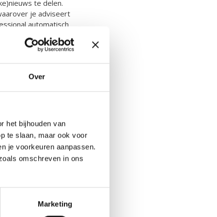
ke)nieuws te delen.
waarover je adviseert
essional automatisch
passende training
Over
r het bijhouden van
een écht vak geworden’,
op te slaan, maar ook voor
rdt gedeeld, de beter
s en je voorkeuren aanpassen.
uikt. Allemaal tekenen
s zoals omschreven in ons
l een keerzijde heeft,
t. Zeker in
 je je in de ander
oud altijd in de gaten
Marketing