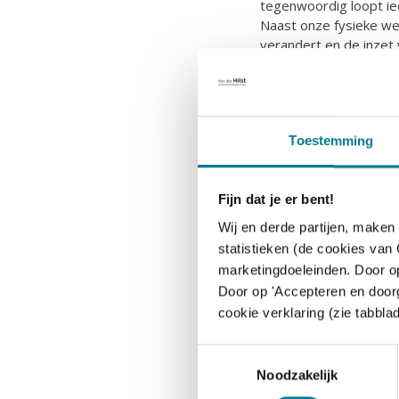
tegenwoordig loopt ie
Naast onze fysieke we
verandert en de inzet
ook complexer.’
Een training volg
met hulp van onz
Toestemming
Fijn dat je er bent!
Communicatie is éc
Wij en derde partijen, maken
In de tussentijd heeft
statistieken (de cookies van
vindt Edi. ‘Dat merk i
marketingdoeleinden. Door op
opgeleide communicati
Door op 'Accepteren en doorg
van verdere profession
cookie verklaring (zie tabblad
omdat je moet uitkijke
adviesgesprekken is da
T
verplaatst. De basis vo
Noodzakelijk
o
of je gesprekspartner 
e