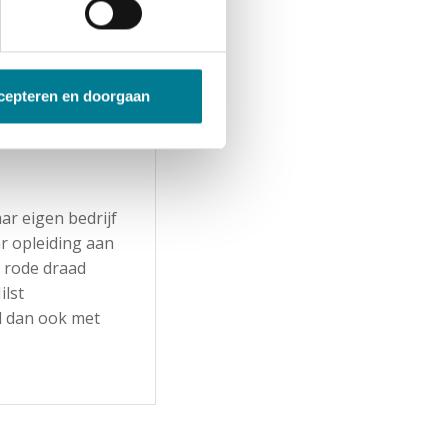
ast bij jouw ambitie?
e!
cepteren en doorgaan
ar eigen bedrijf
ar opleiding aan
n rode draad
ilst
d dan ook met