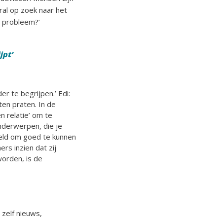
ral op zoek naar het
n probleem?’
jpt’
r te begrijpen.’ Edi:
ten praten. In de
n relatie’ om te
nderwerpen, die je
oeld om goed te kunnen
ers inzien dat zij
orden, is de
zelf nieuws,