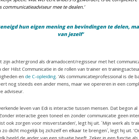
ls communicatieadviseur mee te dealen.’
geneigd hun eigen mening en bevindingen te delen, maa
van jezelf’
t zijn achtergrond als dramadocent/regisseur met het communicat
der Hilst Communicatie in de rollen van trainer en trainingsacteu
digheden en
de C-opleiding
. ‘Als communicatieprofessional is de b
eert nog steeds een ander mens, maar we opereren in een comp
re adviseur.
erkende leven van Edi is interactie tussen mensen. Dat begon al t
 Zonder interactie geen toneel en zonder communicatie geen inter
st ook zorgen voor misverstanden’, legt hij uit. ´Mijn werk als tra
zo dicht mogelijk bij zichzelf en elkaar te brengen´, legt hij uit. ‘
lk beeld de ander van een situatie heeft. Zeker in een functie als