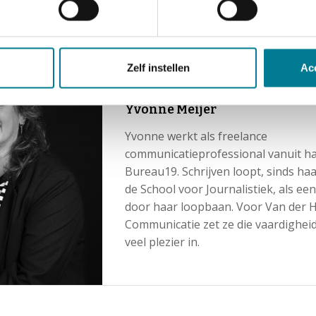
 van de opleidingen of trainingen van Van der Hilst Communicatie p
 op: 033-450 50 00 of
info@hilst.nl.
We denken graag met je me
Zelf instellen
Ac
Yvonne Meijer
Yvonne werkt als freelance
communicatieprofessional vanuit ha
Bureau19. Schrijven loopt, sinds ha
de School voor Journalistiek, als ee
door haar loopbaan. Voor Van der H
Communicatie zet ze die vaardighei
veel plezier in.