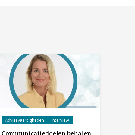
Adviesvaardigheden
Interview
Communicatiedoelen behalen