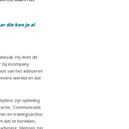
r die ken je al
ievak. Hij doet dit
r bij incompany
asis van het adviseren
lexere wereld en dat
ijdens zijn opleiding
actie. ´Communicatie
iner en trainingsacteur
Om dat te bereiken,
 adviseur. Mensen zijn