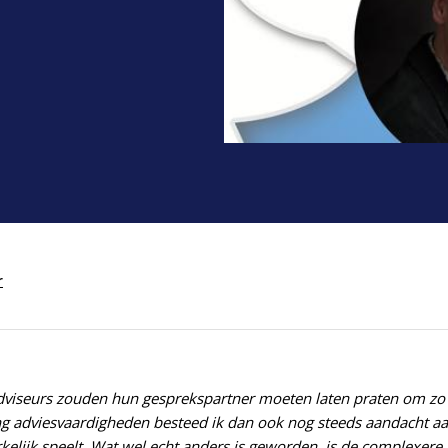
r
 adviseurs zouden hun gesprekspartner moeten laten praten om zo
ing adviesvaardigheden besteed ik dan ook nog steeds aandacht a
kelijk speelt. Wat wel echt anders is geworden, is de complexer