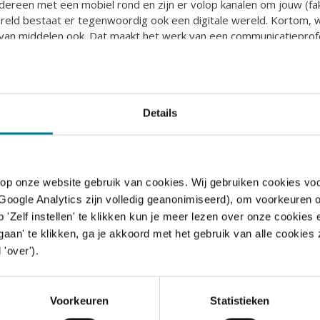
dereen met een mobiel rond en zijn er volop kanalen om jouw (fa
reld bestaat er tegenwoordig ook een digitale wereld. Kortom, 
 van middelen ook. Dat maakt het werk van een communicatieprof
en om jouw gespreksvaardigheden aan te scherpen? Kies een 
e
keuzehulp Adviesvaardigheden.
Details
ht een vak
 op onze website gebruik van cookies. Wij gebruiken cookies voo
 het communicatievak gelukkig niet stilgestaan. ‘Communicatie is 
 Google Analytics zijn volledig geanonimiseerd), om voorkeuren 
k aan de hoeveelheid boeken die er zijn verschenen, kennis die wo
 'Zelf instellen' te klikken kun je meer lezen over onze cookie
eprofessionals die ik tegenkom en aan het jargon dat wordt gebr
aan' te klikken, ga je akkoord met het gebruik van alle cookie
alisering, dat zorgt voor betere adviseurs. Hoewel dat jargon we
 'over').
n dat je daardoor het contact met je gesprekspartner niet verlies
t een risico, maar als je je hiervan bewust bent, betekent het dat
or een goede relatie.’ Een afsluitend advies van Edi is dan ook: ‘H
Voorkeuren
Statistieken
jou nog wel begrijpt!’