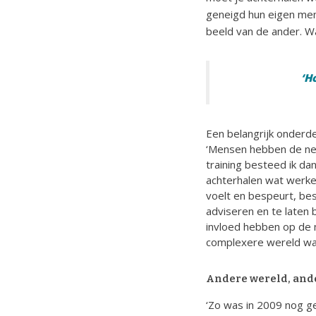
geneigd hun eigen meni
beeld van de ander. Wa
‘H
Een belangrijk onderde
‘Mensen hebben de neigi
training besteed ik da
achterhalen wat werkel
voelt en bespeurt, be
adviseren en te laten b
invloed hebben op de 
complexere wereld waa
Andere wereld, and
‘Zo was in 2009 nog g