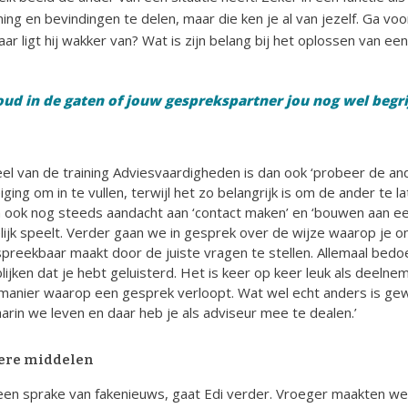
ng en bevindingen te delen, maar die ken je al van jezelf. Ga voo
ar ligt hij wakker van? Wat is zijn belang bij het oplossen van ee
oud in de gaten of jouw gesprekspartner jou nog wel begri
el van de training Adviesvaardigheden is dan ook ‘probeer de ande
ng om in te vullen, terwijl het zo belangrijk is om de ander te la
n ook nog steeds aandacht aan ‘contact maken’ en ‘bouwen aan ee
ijk speelt. Verder gaan we in gesprek over de wijze waarop je o
spreekbaar maakt door de juiste vragen te stellen. Allemaal bed
lijken dat je hebt geluisterd. Het is keer op keer leuk als deelnem
manier waarop een gesprek verloopt. Wat wel echt anders is gew
rin we leven en daar heb je als adviseur mee te dealen.’
ere middelen
een sprake van fakenieuws, gaat Edi verder. Vroeger maakten we 