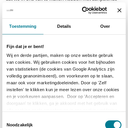
vakgebieden, zoals gedragswetenschappen,
organisatiekunde, veranderkunde en psychologie. Dat
wil ik gaandeweg veel meer integreren in ons
ontwikkelaanbod. Hoe dat er precies uit gaat zien, zal
Toestemming
Details
Over
de komende periode duidelijker worden. Ik kijk er
enorm naar uit om dit samen met mijn collega’s en al
die ervaren vakgenoten in het Van der Hilst netwerk,
Fijn dat je er bent!
verder uit te werken. En uiteraard kom ik terug op
Wij en derde partijen, maken op onze website gebruik
‘Club Hilst’ zodra dit meer vorm krijgt!’
van cookies. Wij gebruiken cookies voor het bijhouden
van statistieken (de cookies van Google Analytics zijn
volledig geanonimiseerd), om voorkeuren op te slaan,
maar ook voor marketingdoeleinden. Door op 'Zelf
instellen' te klikken kun je meer lezen over onze cookies
en je voorkeuren aanpassen. Door op 'Accepteren en
doorgaan' te klikken, ga je akkoord met het gebruik van
alle cookies zoals omschreven in ons cookie verklaring
(zie tabblad 'over').
T
Noodzakelijk
o